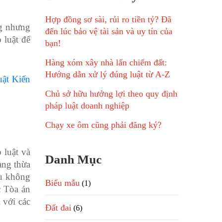
Hợp đồng sơ sài, rủi ro tiền tỷ? Đã
ng nhưng
đến lúc bảo vệ tài sản và uy tín của
 luật để
bạn!
Hàng xóm xây nhà lấn chiếm đất:
Hướng dẫn xử lý đúng luật từ A-Z
uật Kiến
Chủ sở hữu hưởng lợi theo quy định
pháp luật doanh nghiệp
Chạy xe ôm cũng phải đăng ký?
 luật và
Danh Mục
àng thừa
dù không
Biểu mẫu
(1)
c Tòa án
 với các
Đất đai
(6)