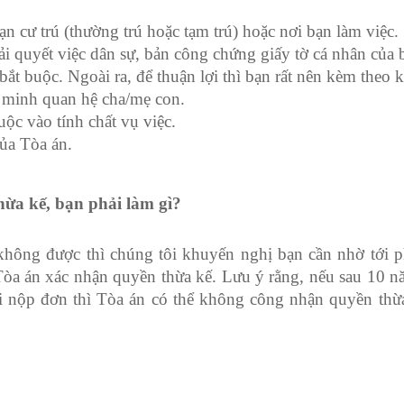
n cư trú (thường trú hoặc tạm trú) hoặc nơi bạn làm việc.
i quyết việc dân sự, bản công chứng giấy tờ cá nhân của 
ắt buộc. Ngoài ra, để thuận lợi thì bạn rất nên kèm theo k
minh quan hệ cha/mẹ con.
ộc vào tính chất vụ việc.
của Tòa án.
thừa kế, bạn phải làm gì?
hông được thì chúng tôi khuyến nghị bạn cần nhờ tới p
 Tòa án xác nhận quyền thừa kế. Lưu ý rằng, nếu sau 10 n
i nộp đơn thì Tòa án có thể không công nhận quyền thừ