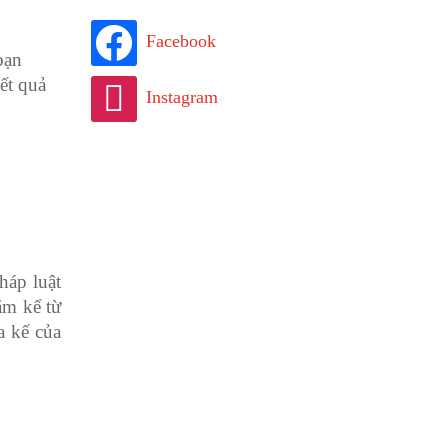
Facebook
bạn
ết quả
Instagram
háp luật
ăm kể từ
a kế của