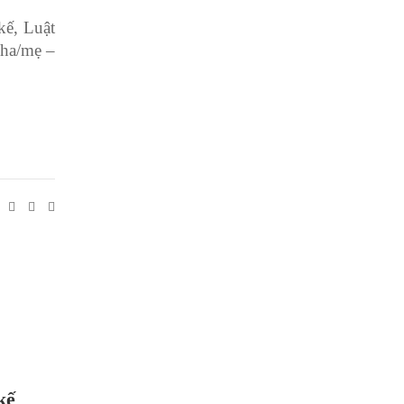
kế, Luật
cha/mẹ –
kế