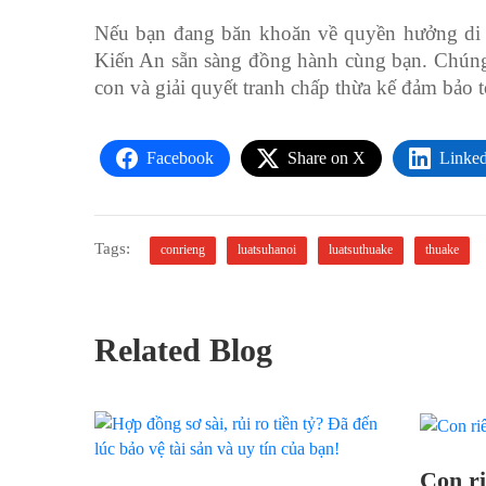
Nếu bạn đang băn khoăn về quyền hưởng di s
Kiến An sẵn sàng đồng hành cùng bạn. Chúng 
con và giải quyết tranh chấp thừa kế đảm bảo t
Facebook
Share on X
Linke
Tags:
conrieng
luatsuhanoi
luatsuthuake
thuake
Related Blog
Con r