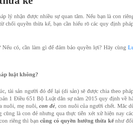
thừa kế
háp lý nhận được nhiều sự quan tâm. Nếu bạn là con riê
ừ chối quyền thừa kế, bạn cần hiểu rõ các quy định pháp
? Nếu có, cần làm gì để đảm bảo quyền lợi? Hãy cùng
L
háp luật không?
, tài sản người đó để lại (di sản) sẽ được chia theo pháp
Khoản 1 Điều 651 Bộ Luật dân sự năm 2015 quy định về h
ha nuôi, mẹ nuôi,
con đẻ
, con nuôi của người chết. Măc 
g cũng là con đẻ nhưng qua thực tiễn xét xử hiện nay cá
con riêng thì bạn
cũng có quyền hưởng thừa kế
như đối